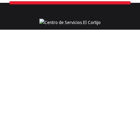
Centro Especializado en Detalle Automotriz.
Av. República de Panamá 6901-1B1, Surco
* Frente a Plaza Vea
998 185 837
01 445 3257