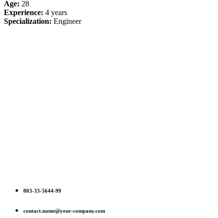
Age:
28
Experience:
4 years
Specialization:
Engineer
803-33-5644-99
contact.name@your-company.com