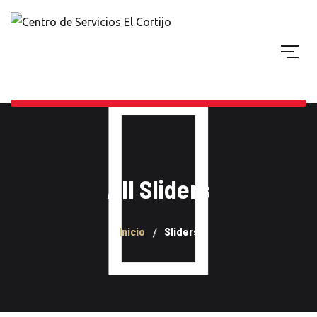
All Sliders
Inicio
Sliders