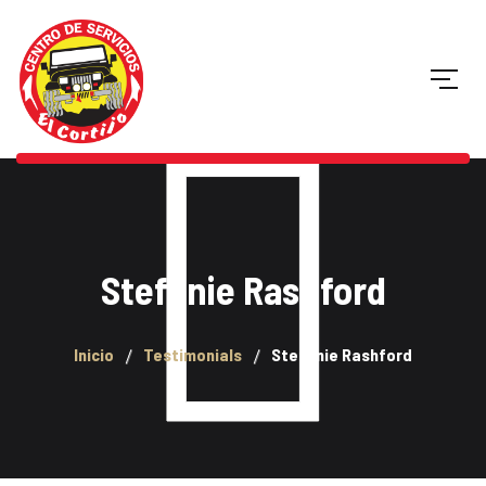
Stefanie Rashford
Inicio
Testimonials
Stefanie Rashford